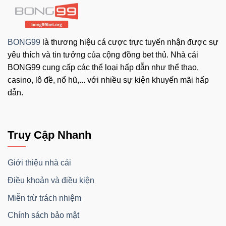
BONG99
là thương hiệu cá cược trực tuyến nhận được sự
yêu thích và tin tưởng của cộng đồng bet thủ. Nhà cái
BONG99 cung cấp các thể loại hấp dẫn như thể thao,
casino, lô đề, nổ hũ,... với nhiều sự kiện khuyến mãi hấp
dẫn.
Truy Cập Nhanh
Giới thiệu nhà cái
Điều khoản và điều kiện
Miễn trừ trách nhiệm
Chính sách bảo mật