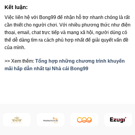
Kết luận:
Việc liên hệ với Bong99 để nhận hỗ trợ nhanh chóng là rất
cần thiết cho người chơi. Với nhiều phương thức như điện
thoại, email, chat trực tiếp và mạng xã hội, người dùng có
thể dễ dàng tìm ra cách phù hợp nhất để giải quyết vấn đề
của mình.
>> Xem thêm:
Tổng hợp những chương trình khuyến
mãi hấp dẫn nhất tại Nhà cái Bong99