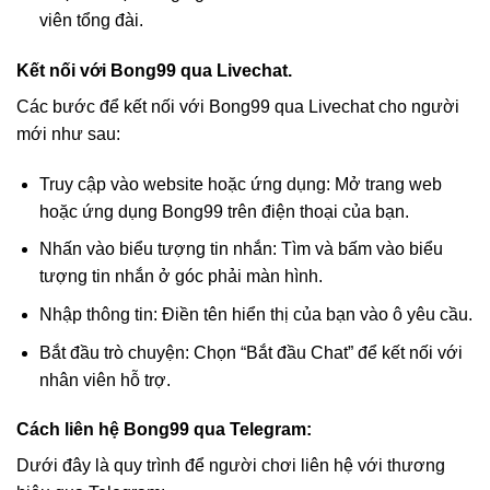
viên tổng đài.
Kết nối với Bong99 qua Livechat.
Các bước để kết nối với Bong99 qua Livechat cho người
mới như sau:
Truy cập vào website hoặc ứng dụng: Mở trang web
hoặc ứng dụng Bong99 trên điện thoại của bạn.
Nhấn vào biểu tượng tin nhắn: Tìm và bấm vào biểu
tượng tin nhắn ở góc phải màn hình.
Nhập thông tin: Điền tên hiển thị của bạn vào ô yêu cầu.
Bắt đầu trò chuyện: Chọn “Bắt đầu Chat” để kết nối với
nhân viên hỗ trợ.
Cách liên hệ Bong99 qua Telegram:
Dưới đây là quy trình để người chơi liên hệ với thương