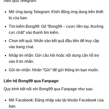
hiệu qua Telegram:
Mở ứng dụng Telegram: Khởi động ứng dụng trên thiết
bị của bạn.
Tìm kiếm Bong99: Gõ “Bong99 – cược liền tay, thưởng
cực chất” vào thanh tìm kiếm.
Chọn kết quả: Nhấn vào kết quả đầu tiên để truy cập
vào trang chat.
Nhập tin nhắn: Gửi câu hỏi hoặc nội dung cần hỗ trợ
vào ô tin nhắn.
Gửi tin nhắn: Nhấn “Gửi” để gửi thông tin bạn muốn.
Liên hệ Bong99 qua Fanpage:
Quy trình kết nối với Bong99 qua Fanpage như sau:
Mở Facebook: Đăng nhập vào tài khoản Facebook của
bạn.