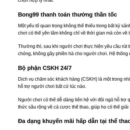
chọn hợp lý nhất.
Bong99 thanh toán thưởng thần tốc
Một yếu tố quan trọng không thể thiếu trong bất kỳ sả
chơi có thể yên tâm không chỉ về thời gian mà còn về t
Thường thì, sau khi người chơi thực hiện yêu cầu rút 
chóng, không gây phiền hà cho người chơi. Hệ thống 
Bộ phận CSKH 24/7
Dịch vụ chăm sóc khách hàng (CSKH) là một trong nhữ
hỗ trợ người chơi bất cứ lúc nào.
Người chơi có thể dễ dàng liên hệ với đội ngũ hỗ trợ 
thức sâu rộng về cá cược thể thao, giúp họ có thể gi
Đa dạng khuyến mãi hấp dẫn tại thể th