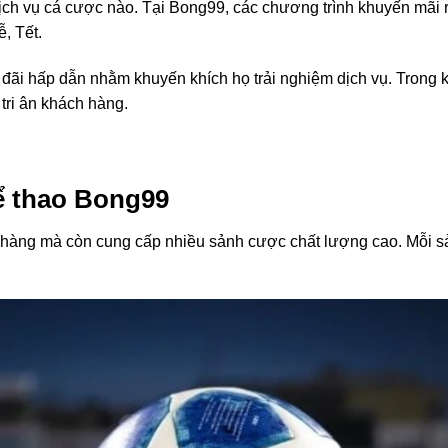
dịch vụ cá cược nào. Tại Bong99, các chương trình khuyến mãi 
, Tết.
ãi hấp dẫn nhằm khuyến khích họ trải nghiệm dịch vụ. Trong kh
tri ân khách hàng.
ể thao Bong99
h hàng mà còn cung cấp nhiều sảnh cược chất lượng cao. Mỗi s