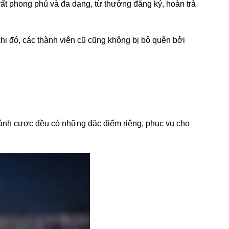
rất phong phú và đa dạng, từ thưởng đăng ký, hoàn trả
i đó, các thành viên cũ cũng không bị bỏ quên bởi
ảnh cược đều có những đặc điểm riêng, phục vụ cho