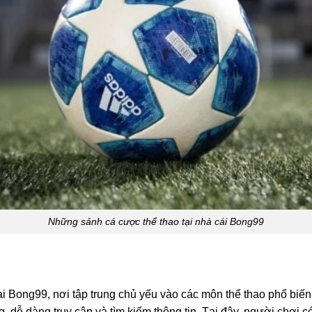
Những sảnh cá cược thể thao tại nhà cái Bong99
ại Bong99, nơi tập trung chủ yếu vào các môn thể thao phổ biến
, dễ dàng truy cập và tìm kiếm thông tin. Tại đây, người chơi có