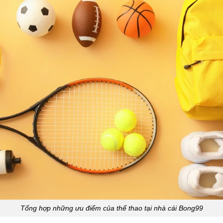
Tổng hợp những ưu điểm của thể thao tại nhà cái Bong99