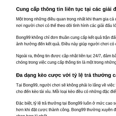
Cung cấp thông tin liên tục tại các giải
Một trong những điều quan trọng nhất khi tham gia cá 
nơi người chơi có thể theo dõi tình hình các giải đ
Bong99 không chỉ đơn thuần cung cấp kết quả trận đấu 
ảnh hưởng đến kết quả. Điều này giúp người chơi có c
Ngoài ra, thông tin được cập nhật liên tục 24/7, đảm
chóng trong việc cung cấp thông tin là một trong nhữn
Đa dạng kèo cược với tỷ lệ trả thưởng 
Tại Bong99, người chơi sẽ không phải lo lắng về việ
cho đến kèo tài xỉu. Mỗi loại kèo đều có những đặc đ
Đặc biệt, tỷ lệ trả thưởng tại Bong99 luôn ở mức cao
hơn khi đặt cược thành công. Bong99 thường xuyên đi