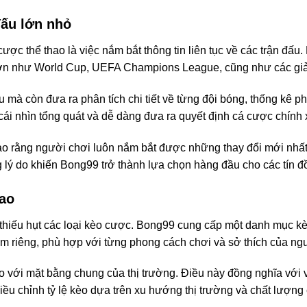
 đấu lớn nhỏ
cược thể thao là việc nắm bắt thông tin liên tục về các trận đấ
ấu lớn như World Cup, UEFA Champions League, cũng như các gi
mà còn đưa ra phân tích chi tiết về từng đội bóng, thống kê ph
ái nhìn tổng quát và dễ dàng đưa ra quyết định cá cược chính 
 bảo rằng người chơi luôn nắm bắt được những thay đổi mới nhấ
g lý do khiến Bong99 trở thành lựa chọn hàng đầu cho các tín đ
cao
c thiếu hụt các loại kèo cược. Bong99 cung cấp một danh mục k
iểm riêng, phù hợp với từng phong cách chơi và sở thích của ng
 so với mặt bằng chung của thị trường. Điều này đồng nghĩa với
ều chỉnh tỷ lệ kèo dựa trên xu hướng thị trường và chất lượng