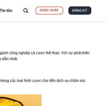
Tin tức
ĐĂNG NHẬP
ĐĂNG KÝ
ngành công nghiệp cá cược thể thao. Với sự phát triển
 dẫn nhất.
trong các loại hình cược cho đến dịch vụ chăm sóc