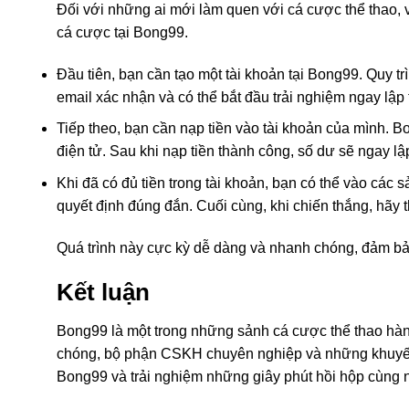
Đối với những ai mới làm quen với cá cược thể thao, v
cá cược tại Bong99.
Đầu tiên, bạn cần tạo một tài khoản tại Bong99. Quy tr
email xác nhận và có thể bắt đầu trải nghiệm ngay lập 
Tiếp theo, bạn cần nạp tiền vào tài khoản của mình. 
điện tử. Sau khi nạp tiền thành công, số dư sẽ ngay l
Khi đã có đủ tiền trong tài khoản, bạn có thể vào các 
quyết định đúng đắn. Cuối cùng, khi chiến thắng, hãy t
Quá trình này cực kỳ dễ dàng và nhanh chóng, đảm bảo
Kết luận
Bong99 là một trong những sảnh cá cược thể thao hàng
chóng, bộ phận CSKH chuyên nghiệp và những khuyến 
Bong99 và trải nghiệm những giây phút hồi hộp cùng 