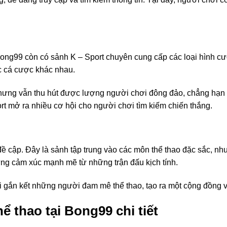
 Bong99 còn có sảnh K – Sport chuyên cung cấp các loại hình c
c cá cược khác nhau.
hưng vẫn thu hút được lượng người chơi đông đảo, chẳng hạn n
rt mở ra nhiều cơ hội cho người chơi tìm kiếm chiến thắng.
 cập. Đây là sảnh tập trung vào các môn thể thao đặc sắc, như
ng cảm xúc mạnh mẽ từ những trận đấu kịch tính.
i gắn kết những người đam mê thể thao, tạo ra một cộng đồng 
 thao tại Bong99 chi tiết