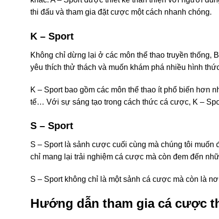
thi đấu và tham gia đặt cược một cách nhanh chóng.
K – Sport
Không chỉ dừng lại ở các môn thể thao truyền thống,
yêu thích thử thách và muốn khám phá nhiều hình thứ
K – Sport bao gồm các môn thể thao ít phổ biến hơn n
tế… Với sự sáng tạo trong cách thức cá cược, K – Spo
S – Sport
S – Sport là sảnh cược cuối cùng mà chúng tôi muốn đề
chỉ mang lại trải nghiệm cá cược mà còn đem đến nhữ
S – Sport không chỉ là một sảnh cá cược mà còn là nơ
Hướng dẫn tham gia cá cược thể